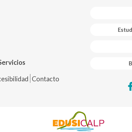
Estud
 web footer
Servicios
B
de página
esibilidad
Contacto