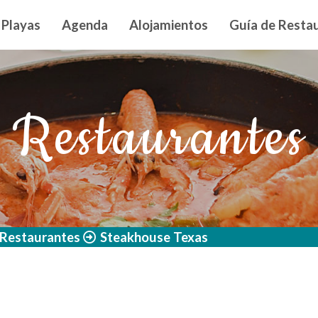
n principal
Playas
Agenda
Alojamientos
Guía de Restau
Restaurantes
Restaurantes
Steakhouse Texas