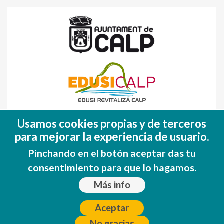
Fondo Europeo de Desarrollo Regional
Usamos cookies propias y de terceros
(FEDER)
para mejorar la experiencia de usuario.
Una manera de hacer EUROPA
Pinchando en el botón aceptar das tu
consentimiento para que lo hagamos.
Más info
Aceptar
No gracias