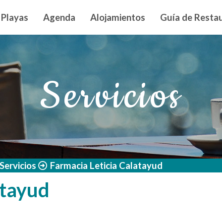
n principal
Playas
Agenda
Alojamientos
Guía de Restau
Servicios
Servicios
Farmacia Leticia Calatayud
atayud