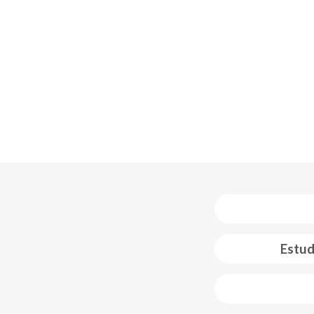
Estud
 web footer