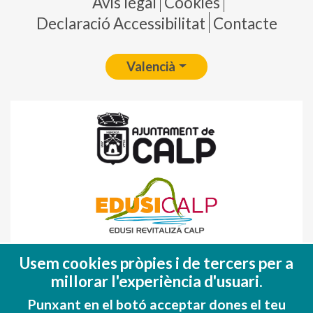
Pie de página
Avís legal
Cookies
Declaració Accessibilitat
Contacte
Valencià
Fondo Europeo de Desarrollo Regional
Usem cookies pròpies i de tercers per a
(FEDER)
millorar l'experiència d'usuari.
Una manera de hacer EUROPA
Punxant en el botó acceptar dones el teu