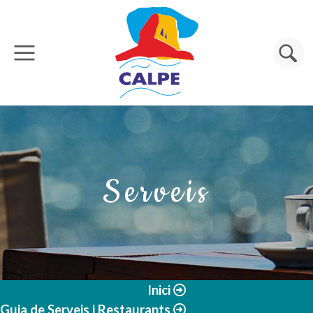
Vés al contingut
Cerca
Serveis
Inici
Guia de Serveis i Restaurants