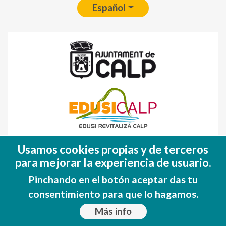
Español
Fondo Europeo de Desarrollo Regional
Usamos cookies propias y de terceros
(FEDER)
para mejorar la experiencia de usuario.
Una manera de hacer EUROPA
Pinchando en el botón aceptar das tu
consentimiento para que lo hagamos.
Más info