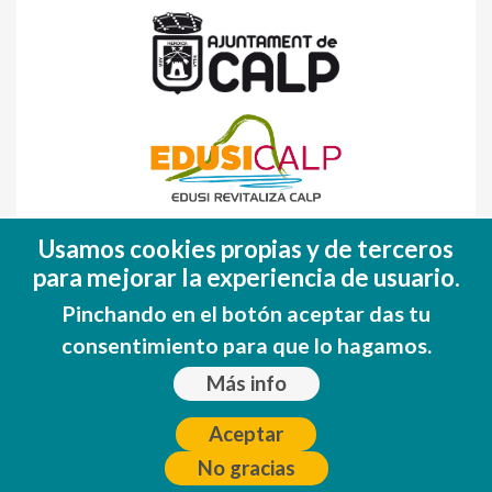
Fondo Europeo de Desarrollo Regional
Usamos cookies propias y de terceros
(FEDER)
para mejorar la experiencia de usuario.
Una manera de hacer EUROPA
Pinchando en el botón aceptar das tu
consentimiento para que lo hagamos.
Más info
Aceptar
No gracias