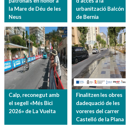
patronals en honor a
d'accés a la
la Mare de Déu de les
urbanització Balcón
Neus
de Bernia
Calp, reconegut amb
Finalitzen les obres
el segell «Més Bici
dadequació de les
2026» de La Vuelta
voreres del carrer
Castelló de la Plana