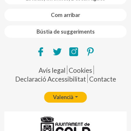
Com arribar
Bústia de suggeriments
Pie de página
Avís legal
Cookies
Declaració Accessibilitat
Contacte
Valencià