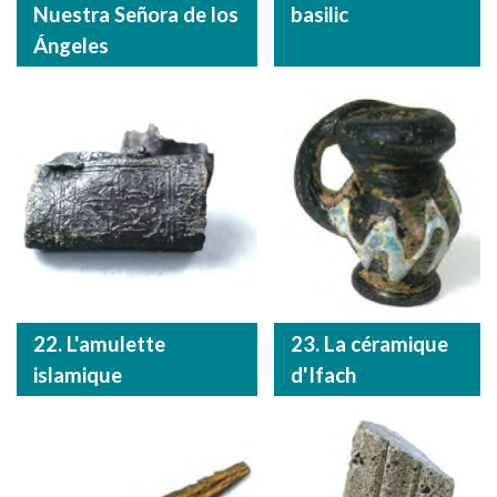
Nuestra Señora de los
basilic
Ángeles
22. L'amulette
23. La céramique
islamique
d'Ifach