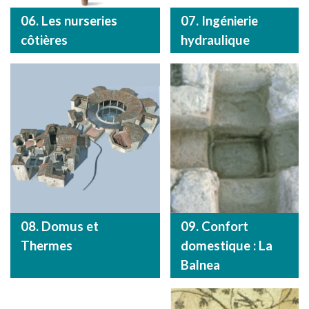
06. Les nurseries
07. Ingénierie
côtières
hydraulique
08. Domus et
09. Confort
Thermes
domestique : La
Balnea