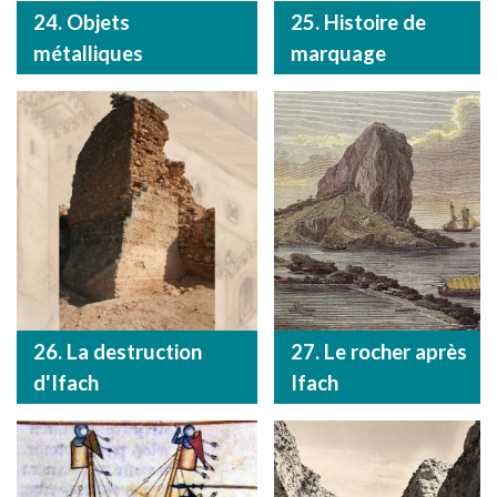
24. Objets
25. Histoire de
métalliques
marquage
26. La destruction
27. Le rocher après
d'Ifach
Ifach