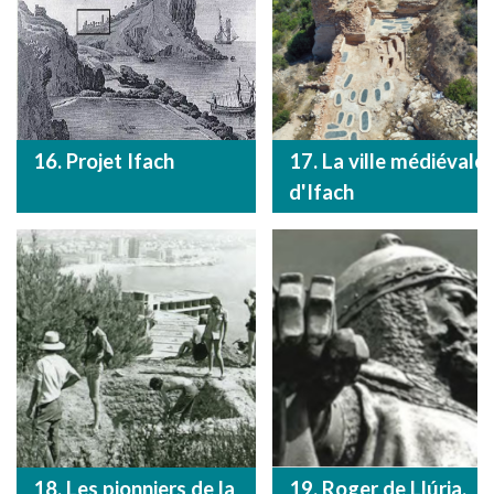
16. Projet Ifach
17. La ville médiévale
d'Ifach
18. Les pionniers de la
19. Roger de Llúria.