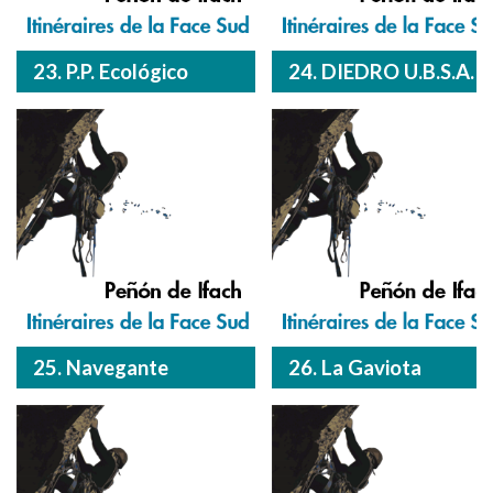
23. P.P. Ecológico
24. DIEDRO U.B.S.A.
25. Navegante
26. La Gaviota