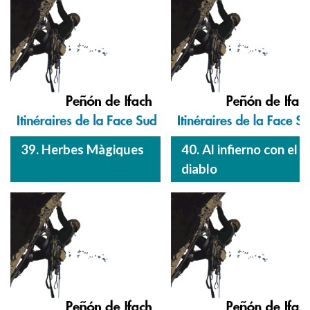
39. Herbes Màgiques
40. Al infierno con el
diablo