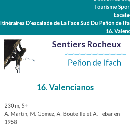
Tourisme Spor
Escala
Itinéraires D'escalade de La Face Sud Du Peñón de If
16. Valen
Sentiers Rocheux
Peñon de Ifach
16. Valencianos
230 m, 5+
A. Martin, M. Gomez, A. Bouteille et A. Tebar en
1958