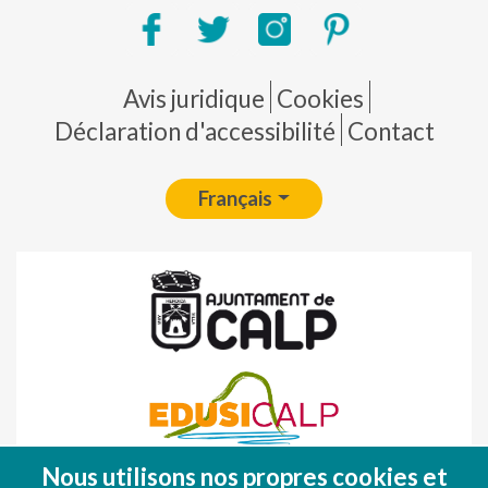
Pie de página
Avis juridique
Cookies
Déclaration d'accessibilité
Contact
Français
Nous utilisons nos propres cookies et
Fondo Europeo de Desarrollo Regional