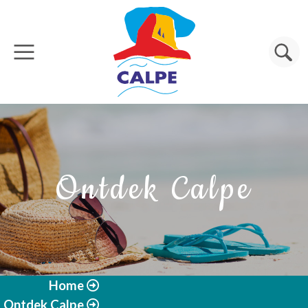
Overslaan en naar de inhoud gaan
Zoeken
Ontdek Calpe
Home
Ontdek Calpe