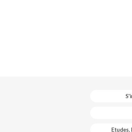
S'
 web footer
Etudes,