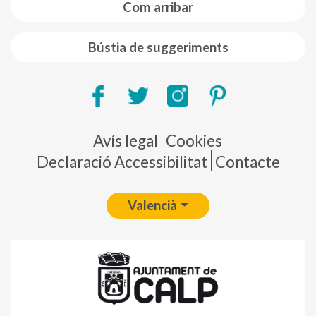
Com arribar
Bústia de suggeriments
Pie de página
Avís legal
Cookies
Declaració Accessibilitat
Contacte
Valencià