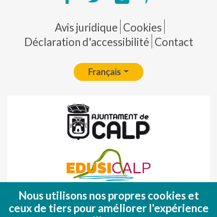
Pie de página
Avis juridique
Cookies
Déclaration d'accessibilité
Contact
Français
Nous utilisons nos propres cookies et
Fondo Europeo de Desarrollo Regional
ceux de tiers pour améliorer l'expérience
(FEDER)