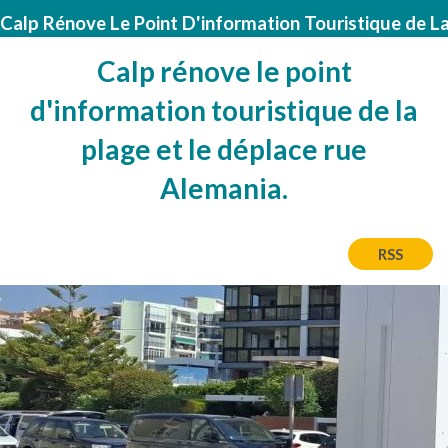
Calp Rénove Le Point D'information Touristique de L
Calp rénove le point
d'information touristique de la
plage et le déplace rue
Alemania.
RSS
Image