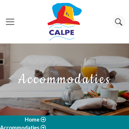
Overslaan en naar de inhoud gaan
Zoeken
Accommodaties
Home
Accommodaties