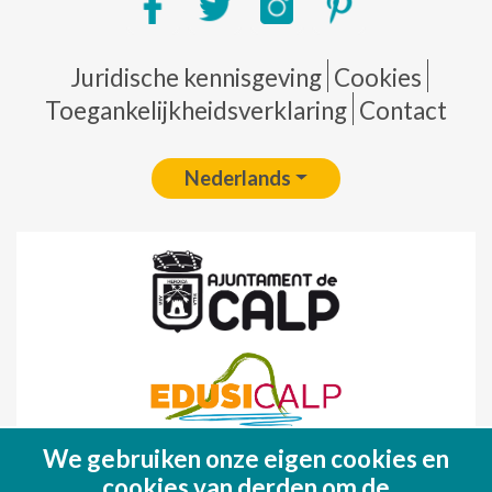
Pie de página
Juridische kennisgeving
Cookies
Toegankelijkheidsverklaring
Contact
Nederlands
We gebruiken onze eigen cookies en
Fondo Europeo de Desarrollo Regional
cookies van derden om de