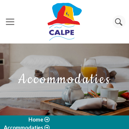
Overslaan en naar de inhoud gaan
Zoeken
Accommodaties
Home
Accommodaties