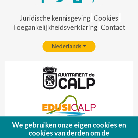
Pie de página
Juridische kennisgeving
Cookies
Toegankelijkheidsverklaring
Contact
Nederlands
We gebruiken onze eigen cookies en
Fondo Europeo de Desarrollo Regional
cookies van derden om de
(FEDER)