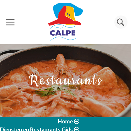
Overslaan en naar de inhoud gaan
Zoeken
Restaurants
Home
Diensten en Restaurants Gids