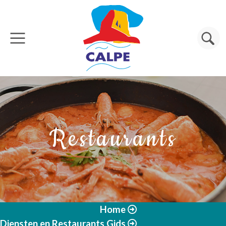
Overslaan en naar de inhoud gaan
Zoeken
Restaurants
Home
Diensten en Restaurants Gids