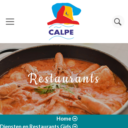
Overslaan en naar de inhoud gaan
Zoeken
Restaurants
Home
Diensten en Restaurants Gids