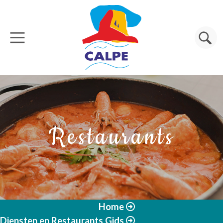
Overslaan en naar de inhoud gaan
Zoeken
Restaurants
Home
Diensten en Restaurants Gids