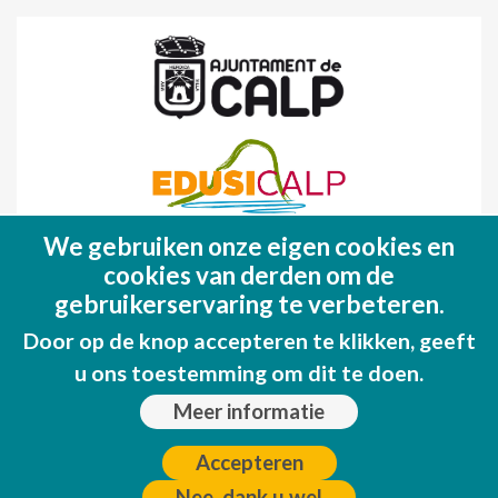
We gebruiken onze eigen cookies en
Fondo Europeo de Desarrollo Regional
cookies van derden om de
(FEDER)
gebruikerservaring te verbeteren.
Una manera de hacer EUROPA
Door op de knop accepteren te klikken, geeft
u ons toestemming om dit te doen.
Meer informatie
Accepteren
Nee, dank u wel