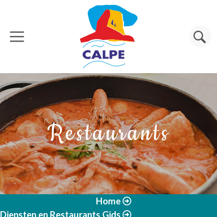
Overslaan en naar de inhoud gaan
Zoeken
Restaurants
Home
Diensten en Restaurants Gids