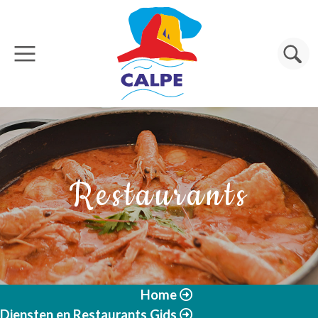
Overslaan en naar de inhoud gaan
Zoeken
Restaurants
Home
Diensten en Restaurants Gids