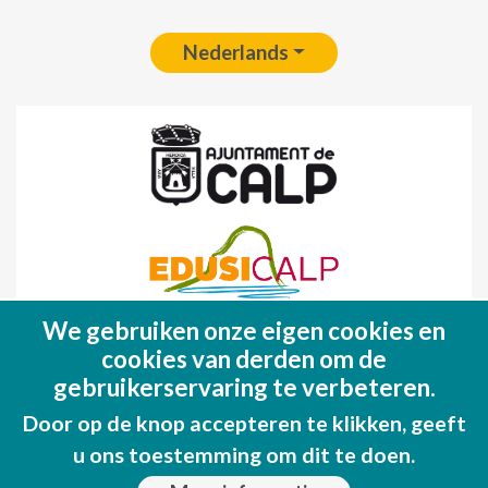
Nederlands
We gebruiken onze eigen cookies en
Fondo Europeo de Desarrollo Regional
cookies van derden om de
(FEDER)
gebruikerservaring te verbeteren.
Una manera de hacer EUROPA
Door op de knop accepteren te klikken, geeft
u ons toestemming om dit te doen.