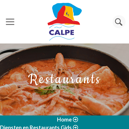
Overslaan en naar de inhoud gaan
Zoeken
Restaurants
Home
Diensten en Restaurants Gids