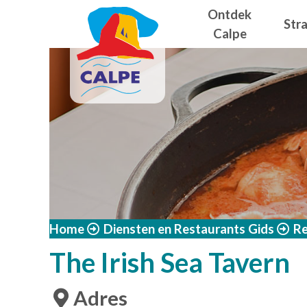
Navegació
Overslaan en naar de inhoud gaan
Ontdek
Str
Calpe
Home
Diensten en Restaurants Gids
Re
The Irish Sea Tavern
Adres