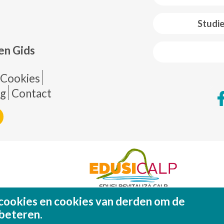
 web footer
Studi
en Gids
de página
Cookies
ng
Contact
cookies en cookies van derden om de
Fondo Europeo de Desarrollo Regional (FEDE
Una manera de hacer EUROP
beteren.