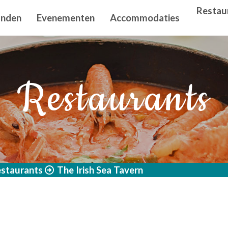
n principal
Restau
anden
Evenementen
Accommodaties
Restaurants
staurants
The Irish Sea Tavern