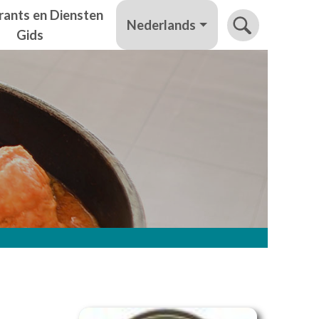
rants en Diensten
Nederlands
Gids