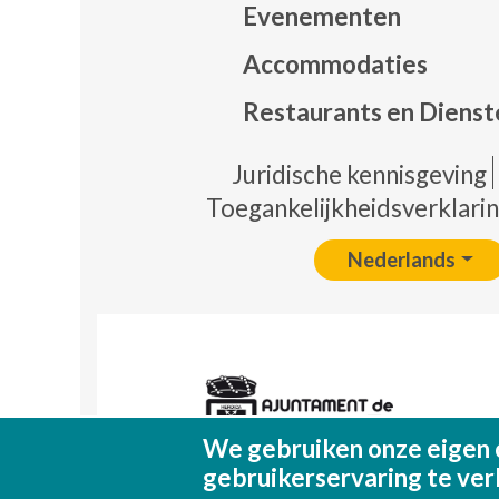
Evenementen
Mapa
Accommodaties
Restaurants en Dienst
Pie 
Juridische kennisgeving
Toegankelijkheidsverklari
Nederlands
We gebruiken onze eigen 
gebruikerservaring te ver