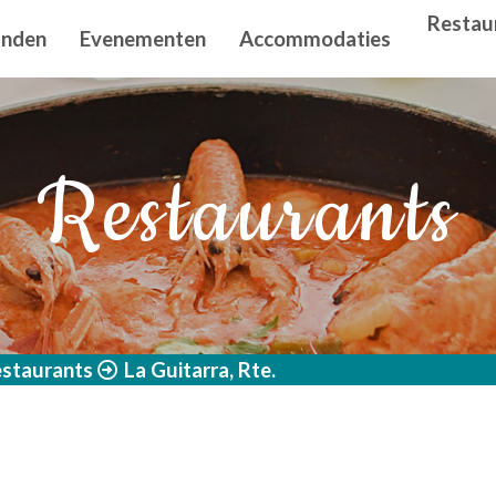
n principal
Restau
anden
Evenementen
Accommodaties
Restaurants
staurants
La Guitarra, Rte.