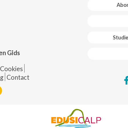
Abon
 web footer
Studi
en Gids
de página
Cookies
ng
Contact