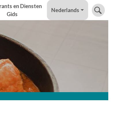
rants en Diensten
Nederlands
Gids