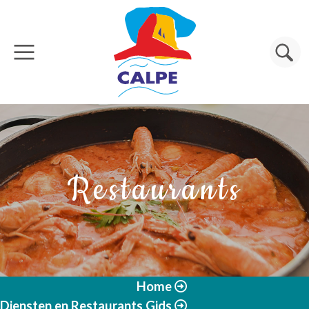
Overslaan en naar de inhoud gaan
Zoeken
Restaurants
Home
Diensten en Restaurants Gids