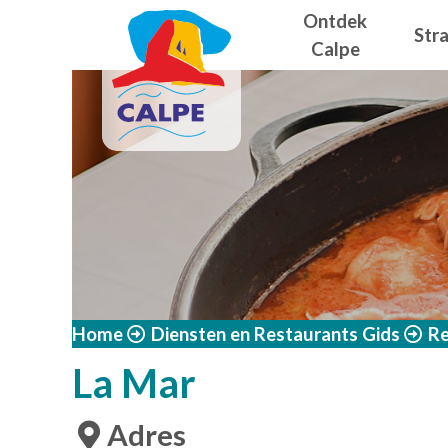
Navegació
Overslaan en naar de inhoud gaan
Ontdek
Str
Calpe
Home
Diensten en Restaurants Gids
Re
La Mar
Adres