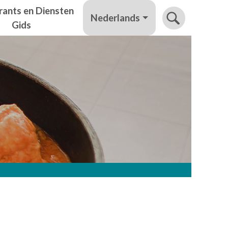
rants en Diensten
Nederlands
Gids