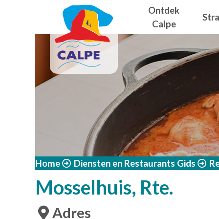
Navegació
Overslaan en naar de inhoud gaan
Ontdek
Str
Calpe
Home
Diensten en Restaurants Gids
Re
Mosselhuis, Rte.
Adres