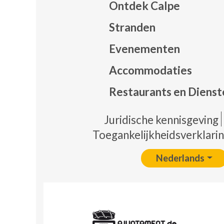
Ontdek Calpe
Stranden
Evenementen
Mapa
Accommodaties
Restaurants en Dienst
Pie 
Juridische kennisgeving
Toegankelijkheidsverklari
Nederlands