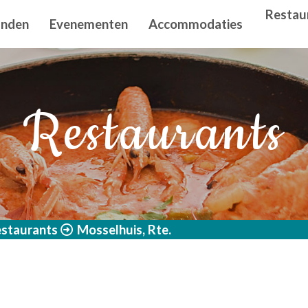
n principal
Restau
anden
Evenementen
Accommodaties
Restaurants
staurants
Mosselhuis, Rte.