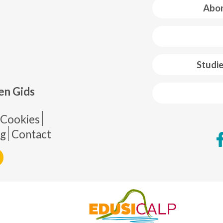
Abon
 web footer
Studi
en Gids
de página
Cookies
ng
Contact