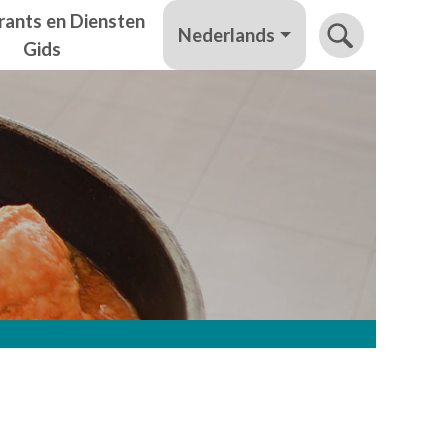
rants en Diensten
Nederlands
Gids