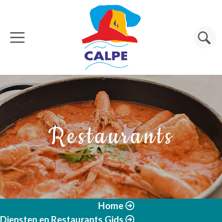
Overslaan en naar de inhoud gaan
Zoeken
Restaurants
Home
Diensten en Restaurants Gids