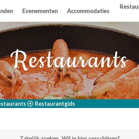
n principal
Restau
anden
Evenementen
Accommodaties
Restaurants
staurants
Restaurantgids
Zakelijk zoeken
Wil je hier verschijnen?