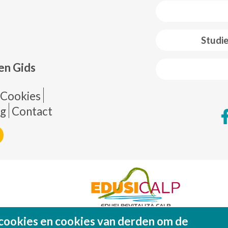
 web footer
Studi
en Gids
de página
Cookies
ng
Contact
cookies en cookies van derden om de
Fondo Europeo de Desarrollo Regional (FEDE