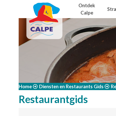
Navegació
Overslaan en naar de inhoud gaan
Ontdek
Str
Calpe
Home
Diensten en Restaurants Gids
Re
Restaurantgids