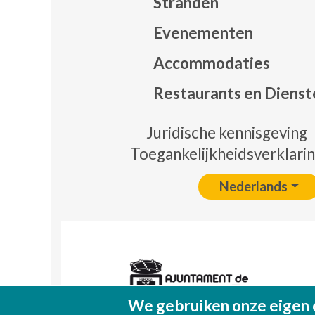
Stranden
Evenementen
Mapa
Accommodaties
Restaurants en Dienst
Pie 
Juridische kennisgeving
Toegankelijkheidsverklari
Nederlands
We gebruiken onze eigen 