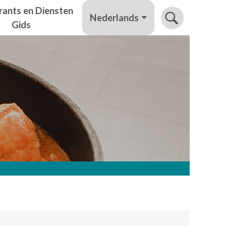
rants en Diensten
Nederlands
Gids