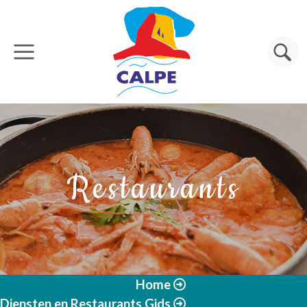
Overslaan en naar de inhoud gaan
Zoeken
Restaurants
Home
Diensten en Restaurants Gids