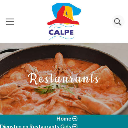
Overslaan en naar de inhoud gaan
Zoeken
Restaurants
Home
Diensten en Restaurants Gids