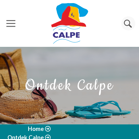
Overslaan en naar de inhoud gaan
Zoeken
Ontdek Calpe
Home
Ontdek Calpe