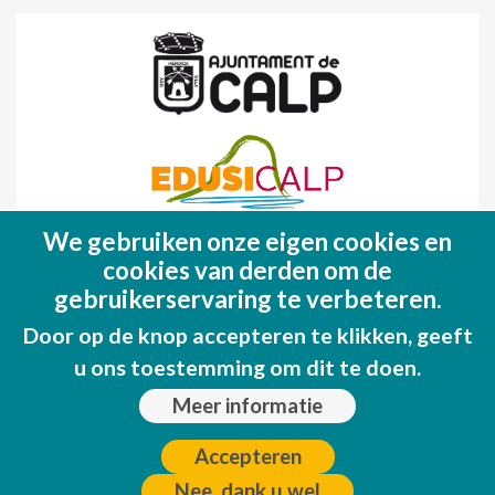
We gebruiken onze eigen cookies en
Fondo Europeo de Desarrollo Regional
cookies van derden om de
(FEDER)
gebruikerservaring te verbeteren.
Una manera de hacer EUROPA
Door op de knop accepteren te klikken, geeft
u ons toestemming om dit te doen.
Meer informatie
Accepteren
Nee, dank u wel