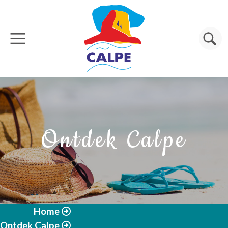
Overslaan en naar de inhoud gaan
Zoeken
Ontdek Calpe
Home
Ontdek Calpe