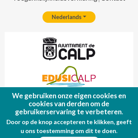
Nederlands
We gebruiken onze eigen cookies en
Fondo Europeo de Desarrollo Regional
cookies van derden om de
(FEDER)
gebruikerservaring te verbeteren.
Una manera de hacer EUROPA
Door op de knop accepteren te klikken, geeft
u ons toestemming om dit te doen.