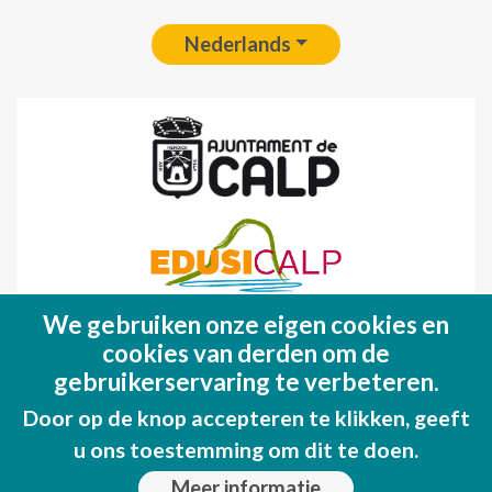
Nederlands
We gebruiken onze eigen cookies en
Fondo Europeo de Desarrollo Regional
cookies van derden om de
(FEDER)
gebruikerservaring te verbeteren.
Una manera de hacer EUROPA
Door op de knop accepteren te klikken, geeft
u ons toestemming om dit te doen.
Meer informatie