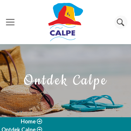
Overslaan en naar de inhoud gaan
Zoeken
Ontdek Calpe
Home
Ontdek Calpe