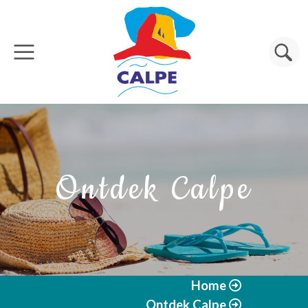
Overslaan en naar de inhoud gaan
Zoeken
Ontdek Calpe
Home
Ontdek Calpe