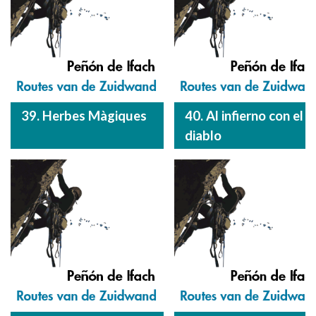
39. Herbes Màgiques
40. Al infierno con el
diablo