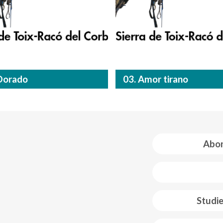
 Dorado
03. Amor tirano
Abon
 web footer
Studi