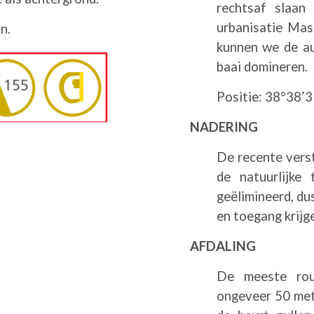
rechtsaf slaan
urbanisatie Mas
n.
kunnen we de au
baai domineren.
Positie: 38°38’3
NADERING
De recente verst
de natuurlijke
geëlimineerd, d
en toegang krijge
AFDALING
De meeste rout
ongeveer 50 met