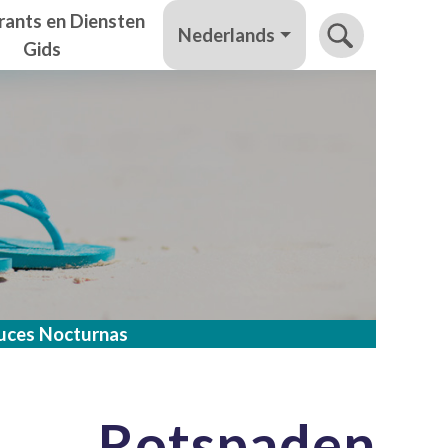
rants en Diensten
Nederlands
Gids
Luces Nocturnas
Rotspaden