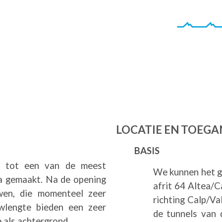
LOCATIE EN TOEG
BASIS
te tot een van de meest
We kunnen het g
a gemaakt. Na de opening
afrit 64 Altea/
wen, die momenteel zeer
richting Calp/V
uwlengte bieden een zeer
de tunnels van
e als achtergrond.