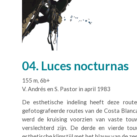
04. Luces nocturnas
155 m, 6b+
V. Andrés en S. Pastor in april 1983
De esthetische indeling heeft deze rou
gefotografeerde routes van de Costa Blanc
werd de kruising voorzien van vaste tou
verslechterd zijn. De derde en vierde to
esthetische klimstijl met het blauw van de ze