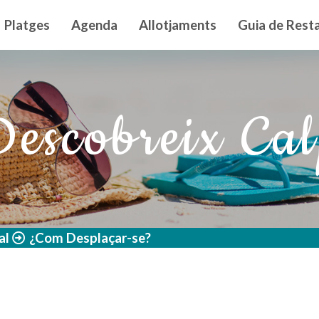
n principal
Platges
Agenda
Allotjaments
Guia de Resta
escobreix Ca
al
¿Com Desplaçar-se?