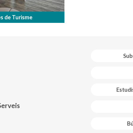
es de Turisme
Sub
 web footer
Estudi
Serveis
Bú