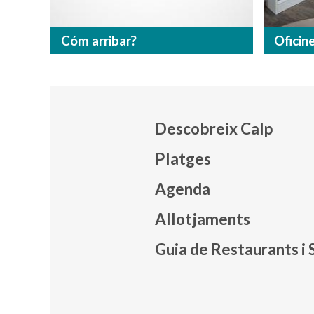
Cóm arribar?
Oficin
Descobreix Calp
Platges
Agenda
Mapa
Allotjaments
Guia de Restaurants i 