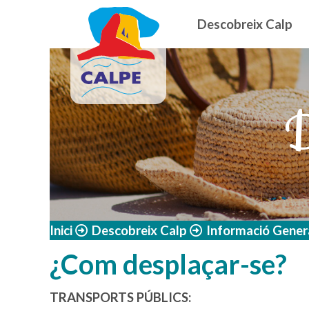
Navegació
Vés al contingut
Descobreix Calp
D
Inici
Descobreix Calp
Informació Gener
¿Com desplaçar-se?
TRANSPORTS PÚBLICS: