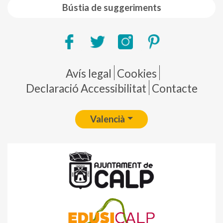
Bústia de suggeriments
Pie de página
Avís legal
Cookies
Declaració Accessibilitat
Contacte
Valencià