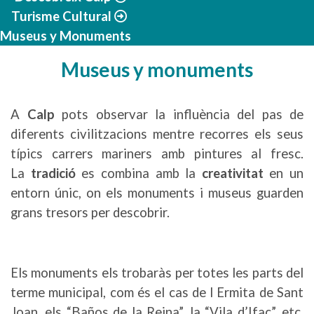
Turisme Cultural
Museus y Monuments
Museus y monuments
A
Calp
pots observar la influència del pas de
diferents civilitzacions mentre recorres els seus
típics carrers mariners amb pintures al fresc.
La
tradició
es combina amb la
creativitat
en un
entorn únic, on els monuments i museus guarden
grans tresors per descobrir.
Els monuments els trobaràs per totes les parts del
terme municipal, com és el cas de l Ermita de Sant
Joan, els “Baños de la Reina”, la “Vila d’Ifac”, etc.