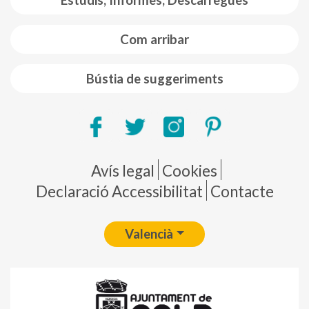
Estudis, Informes, Descàrregues
Com arribar
Bústia de suggeriments
Pie de página
Avís legal
Cookies
Declaració Accessibilitat
Contacte
Valencià