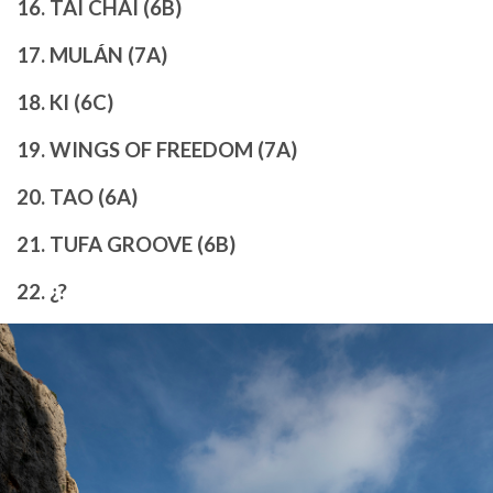
16. TAI CHAI (6B)
17. MULÁN (7A)
18. KI (6C)
19. WINGS OF FREEDOM (7A)
20. TAO (6A)
21. TUFA GROOVE (6B)
22. ¿?