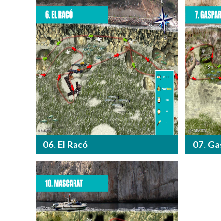
06. El Racó
07. Ga