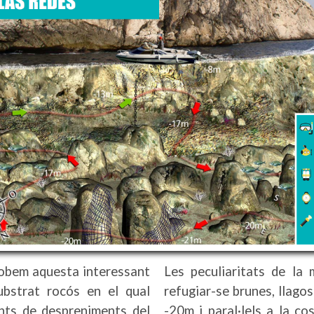
trobem aquesta interessant
Les peculiaritats de la
bstrat rocós en el qual
refugiar-se brunes, llagos
nts de despreniments del
-20m i paral·lels a la c