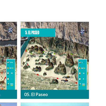
h
05. El Paseo