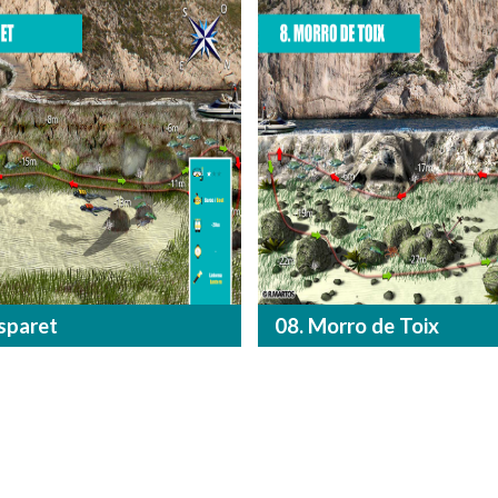
sparet
08. Morro de Toix