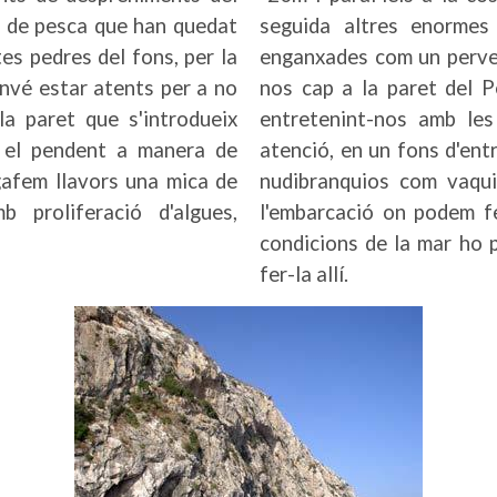
s de pesca que han quedat
seguida altres enormes
es pedres del fons, per la
enganxades com un perver
onvé estar atents per a no
nos cap a la paret del P
la paret que s'introdueix
entretenint-nos amb le
r el pendent a manera de
atenció, en un fons d'ent
agafem llavors una mica de
nudibranquios com vaquita
 proliferació d'algues,
l'embarcació on podem fe
condicions de la mar ho p
fer-la allí.