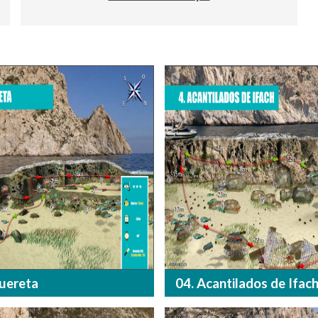
guereta
04. Acantilados de Ifac