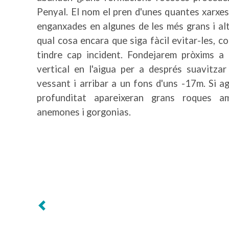
Penyal. El nom el pren d'unes quantes xarxe
enganxades en algunes de les més grans i alt
qual cosa encara que siga fàcil evitar-les, c
tindre cap incident. Fondejarem pròxims a 
vertical en l'aigua per a després suavitza
vessant i arribar a un fons d'uns -17m. Si 
profunditat apareixeran grans roques amb
anemones i gorgonias.
Següent