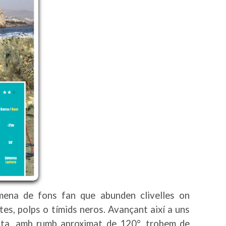
 mena de fons fan que abunden clivelles on
tes, polps o tímids neros. Avançant així a uns
osta, amb rumb aproximat de 120°, trobem de