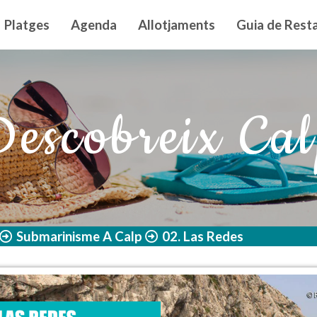
n principal
Platges
Agenda
Allotjaments
Guia de Resta
escobreix Ca
Submarinisme A Calp
02. Las Redes