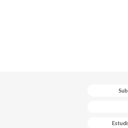
Sub
 web footer
Estudi