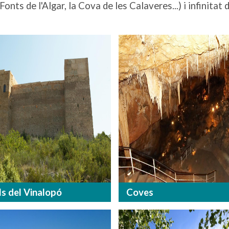
Fonts de l'Algar, la Cova de les Calaveres...) i infinit
ls del Vinalopó
Coves