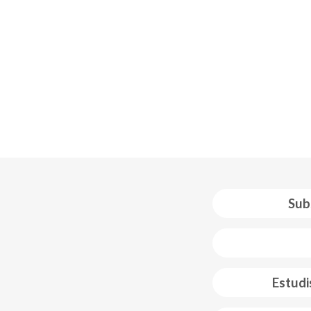
Sub
 web footer
Estudi