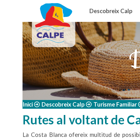
Navegació
Vés al contingut
Descobreix Calp
D
Inici
Descobreix Calp
Turisme Familiar
Rutes al voltant de C
La Costa Blanca ofereix multitud de possibi