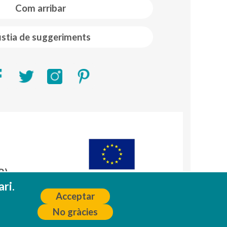
Com arribar
stia de suggeriments
R)
A
ri.
Acceptar
No gràcies