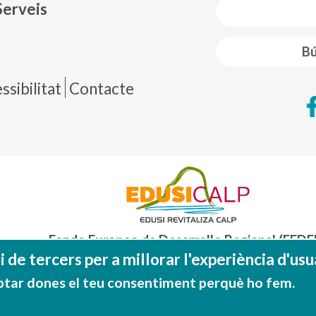
Serveis
Bú
de página
sibilitat
Contacte
Fondo Europeo de Desarrollo Regional (FEDE
Una manera de hacer EUROP
 de tercers per a millorar l'experiència d'usua
ptar dones el teu consentiment perquè ho fem.