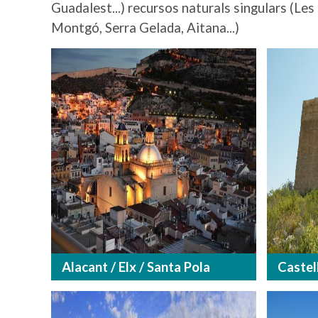
Guadalest...) recursos naturals singulars (Les 
Montgó, Serra Gelada, Aitana...)
Alacant / Elx / Santa Pola
Castel