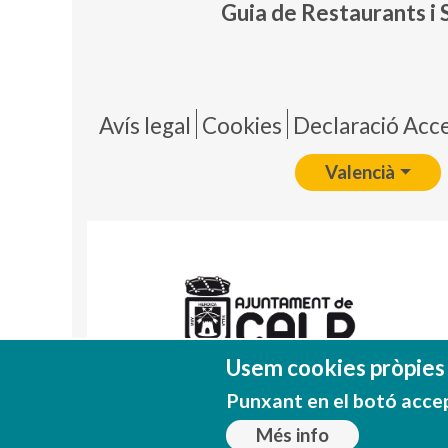
Guia de Restaurants i 
Pie 
Avís legal
Cookies
Declaració Acces
Valencià
Usem cookies pròpies i
Punxant en el botó acce
Més info