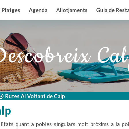
n principal
Platges
Agenda
Allotjaments
Guia de Resta
escobreix Ca
Rutes Al Voltant de Calp
alp
litats quant a pobles singulars molt pròxims a la pob