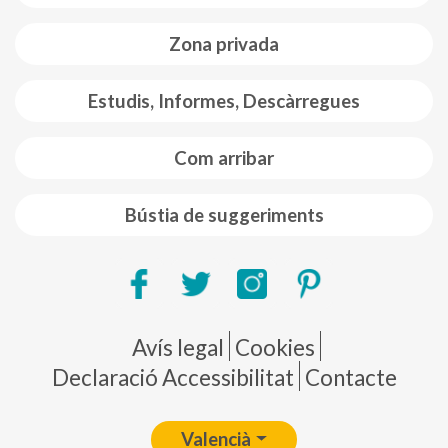
Zona privada
Estudis, Informes, Descàrregues
Com arribar
Bústia de suggeriments
Pie de página
Avís legal
Cookies
Declaració Accessibilitat
Contacte
Valencià