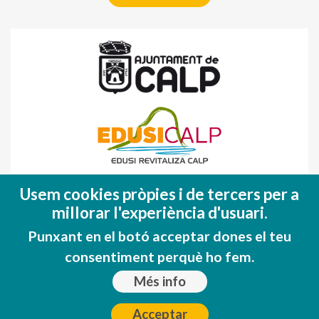
Fondo Europeo de Desarrollo Regional
Usem cookies pròpies i de tercers per a
(FEDER)
millorar l'experiència d'usuari.
Una manera de hacer EUROPA
Punxant en el botó acceptar dones el teu
consentiment perquè ho fem.
Més info
Acceptar