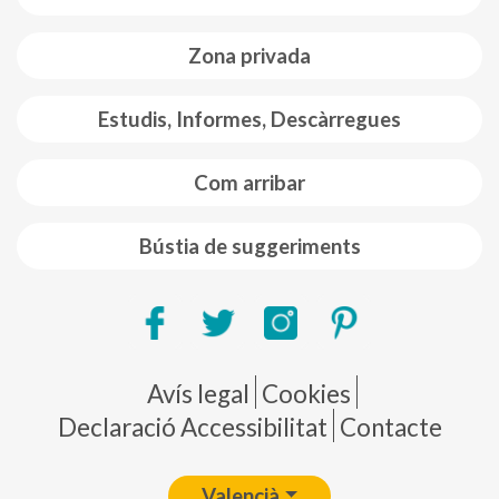
Zona privada
Estudis, Informes, Descàrregues
Com arribar
Bústia de suggeriments
Pie de página
Avís legal
Cookies
Declaració Accessibilitat
Contacte
Valencià