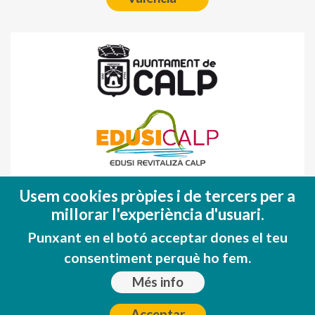
Fondo Europeo de Desarrollo Regional
Usem cookies pròpies i de tercers per a
(FEDER)
millorar l'experiència d'usuari.
Una manera de hacer EUROPA
Punxant en el botó acceptar dones el teu
consentiment perquè ho fem.
Més info
Acceptar