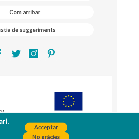
Com arribar
stia de suggeriments
R)
A
ri.
Acceptar
No gràcies