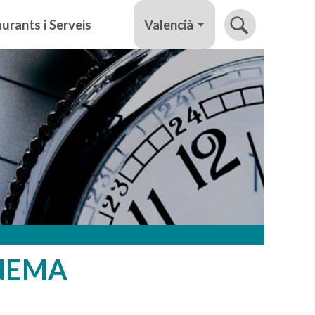
Valencià
urants i Serveis
INEMA