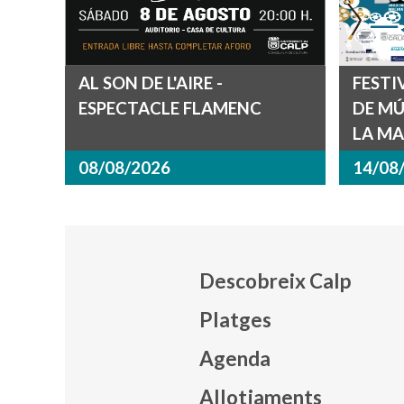
AL SON DE L'AIRE -
FESTI
ESPECTACLE FLAMENC
DE MÚ
LA MA
08/08/2026
14/08
Descobreix Calp
Platges
Agenda
Mapa
Allotjaments