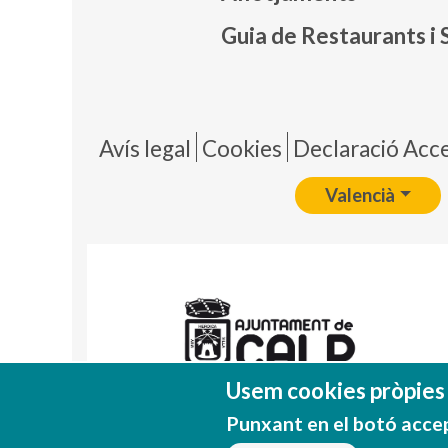
Guia de Restaurants i 
Pie 
Avís legal
Cookies
Declaració Acces
Valencià
Usem cookies pròpies i
Punxant en el botó acce