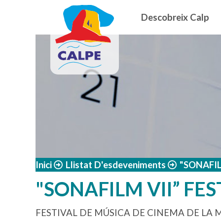
Navegació
Vés al contingut
Descobreix Calp
Inici
Llistat D'esdeveniments
"SONAFIL
"SONAFILM VII” FE
FESTIVAL DE MÚSICA DE CINEMA DE LA 