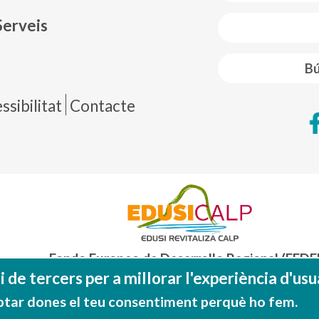
Serveis
Bú
de página
sibilitat
Contacte
Fondo Europeo de Desarrollo Regional (FEDE
Una manera de hacer EUROP
 de tercers per a millorar l'experiència d'usua
ptar dones el teu consentiment perquè ho fem.