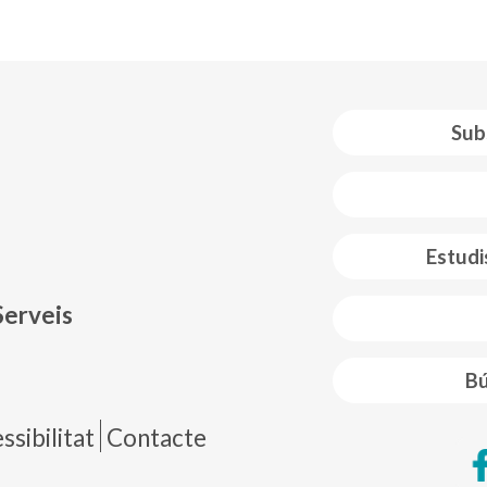
Sub
 web footer
Estudi
Serveis
Bú
de página
sibilitat
Contacte