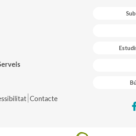
Sub
 web footer
Estudi
Serveis
Bú
de página
sibilitat
Contacte