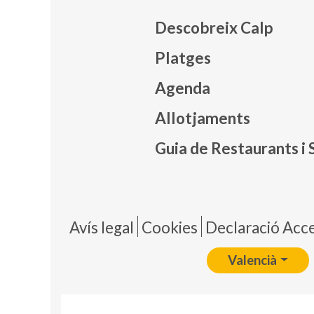
Descobreix Calp
Platges
Agenda
Mapa
Allotjaments
Guia de Restaurants i 
Pie 
Avís legal
Cookies
Declaració Acces
Valencià