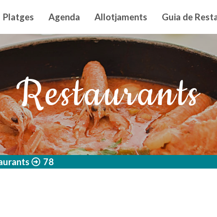
n principal
Platges
Agenda
Allotjaments
Guia de Resta
Restaurants
aurants
78