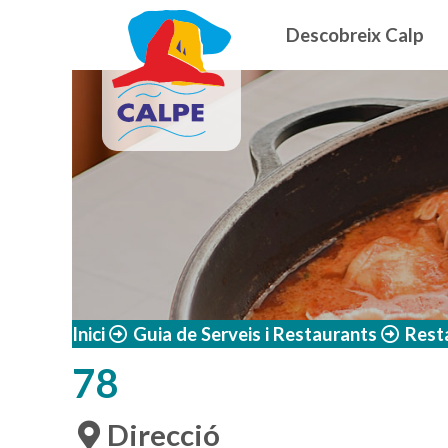
Navegació
Vés al contingut
Descobreix Calp
Inici
Guia de Serveis i Restaurants
Rest
78
Direcció