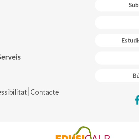
Sub
 web footer
Estudi
Serveis
Bú
de página
sibilitat
Contacte