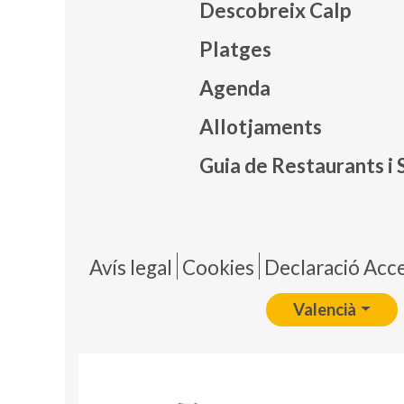
Descobreix Calp
Platges
Agenda
Mapa
Allotjaments
Guia de Restaurants i 
Pie 
Avís legal
Cookies
Declaració Acces
Valencià