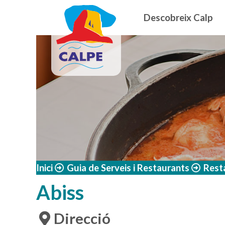
Navegació
Vés al contingut
Descobreix Calp
Inici
Guia de Serveis i Restaurants
Rest
Abiss
Direcció