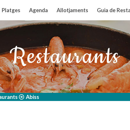
n principal
Platges
Agenda
Allotjaments
Guia de Resta
Restaurants
aurants
Abiss